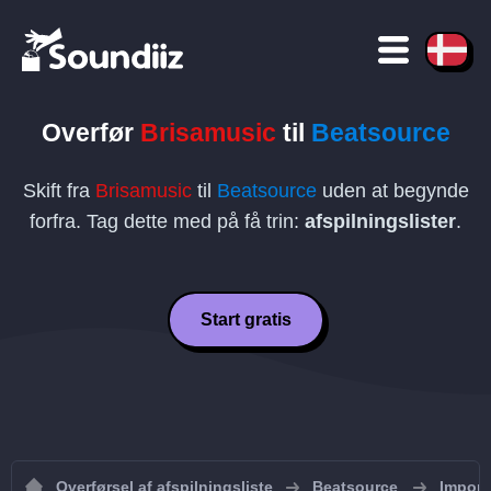
Overfør
Brisamusic
til
Beatsource
Skift fra
Brisamusic
til
Beatsource
uden at begynde
forfra. Tag dette med på få trin:
afspilningslister
.
Start gratis
Overførsel af afspilningsliste
Beatsource
Importe