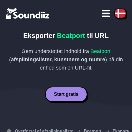
Eksporter
Beatport
til
URL
Gem understøttet indhold fra
Beatport
(
afspilningslister, kunstnere og numre
) på din
enhed som en
URL
-fil.
Start gratis
Overførsel af afspilningsliste
Beatport
Eksporter