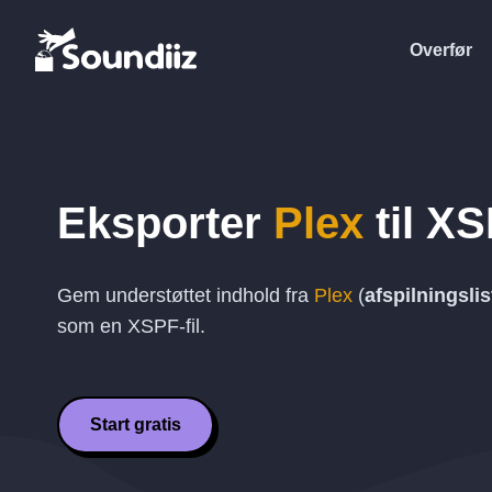
Overfør
Eksporter
Plex
til
XS
Gem understøttet indhold fra
Plex
(
afspilningslis
som en
XSPF
-fil.
Start gratis