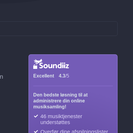
?
en
Excellent
4.3
/5
Den bedste løsning til at
administrere din online
musiksamling!
46 musiktjenester
understøttes
Overfør dine afspilningslister