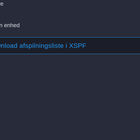
re
in enhed
nload afspilningsliste i XSPF