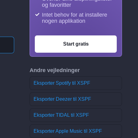
og favoritter
Intet behov for at installere
nogen applikation
Start gratis
Andre vejledninger
Eksporter Spotify til XSPF
Eksporter Deezer til XSPF
Eksporter TIDAL til XSPF
Eksporter Apple Music til XSPF