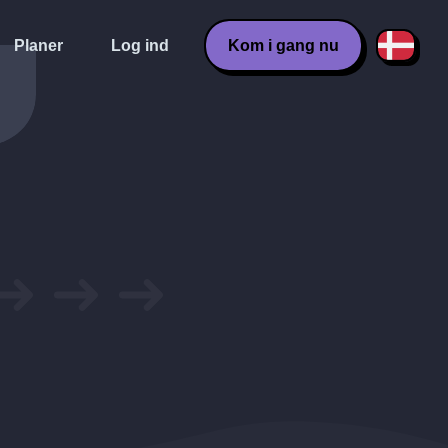
Planer
Log ind
Kom i gang nu