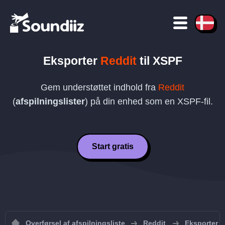
Eksporter
Reddit
til
XSPF
Gem understøttet indhold fra
Reddit
(
afspilningslister
) på din enhed som en
XSPF
-fil.
Start gratis
Overførsel af afspilningsliste
Reddit
Eksporter af