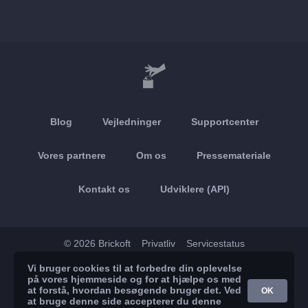
Blog
Vejledninger
Supportcenter
Vores partnere
Om os
Pressemateriale
Kontakt os
Udviklere (API)
© 2026 Brickoft
Privatliv
Servicestatus
Vi bruger cookies til at forbedre din oplevelse
App Store
Google Play
på vores hjemmeside og for at hjælpe os med
at forstå, hvordan besøgende bruger det. Ved
OK
at bruge denne side accepterer du denne