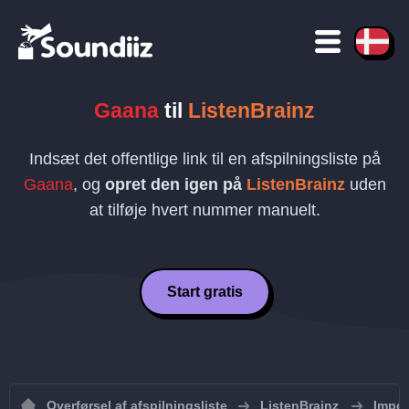
Gaana
til
ListenBrainz
Indsæt det offentlige link til en afspilningsliste på
Gaana
, og
opret den igen på
ListenBrainz
uden
at tilføje hvert nummer manuelt.
Start gratis
Overførsel af afspilningsliste
ListenBrainz
Import