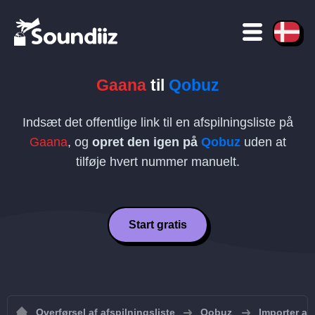
Gaana
til
Qobuz
Indsæt det offentlige link til en afspilningsliste på
Gaana
, og
opret den igen på
Qobuz
uden at
tilføje hvert nummer manuelt.
Start gratis
Overførsel af afspilningsliste
Qobuz
Importer afs