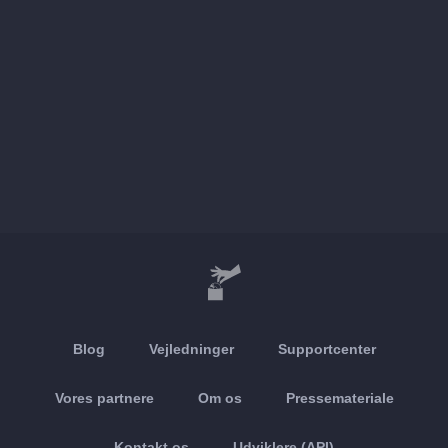
Blog
Vejledninger
Supportcenter
Vores partnere
Om os
Pressemateriale
Kontakt os
Udviklere (API)