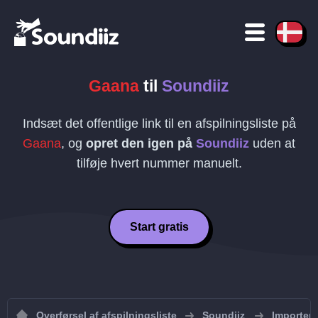
Gaana
til
Soundiiz
Indsæt det offentlige link til en afspilningsliste på
Gaana
, og
opret den igen på
Soundiiz
uden at
tilføje hvert nummer manuelt.
Start gratis
Overførsel af afspilningsliste
Soundiiz
Importer a