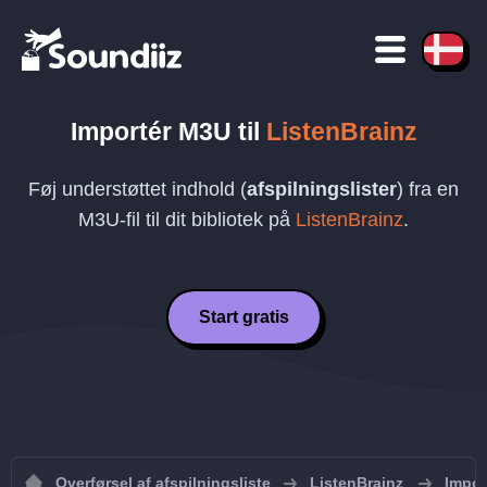
Importér
M3U
til
ListenBrainz
Føj understøttet indhold (
afspilningslister
) fra en
M3U
-fil til dit bibliotek på
ListenBrainz
.
Start gratis
Overførsel af afspilningsliste
ListenBrainz
Import