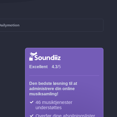
 Dailymotion
Excellent
4.3
/5
Den bedste løsning til at
administrere din online
musiksamling!
46 musiktjenester
understøttes
Overfør dine afspilningslister