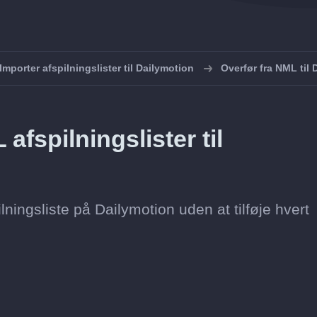
Importer afspilningslister til Dailymotion
Overfør fra NML til
fspilningslister til
ilningsliste på Dailymotion uden at tilføje hvert