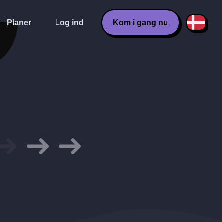
Planer
Log ind
Kom i gang nu