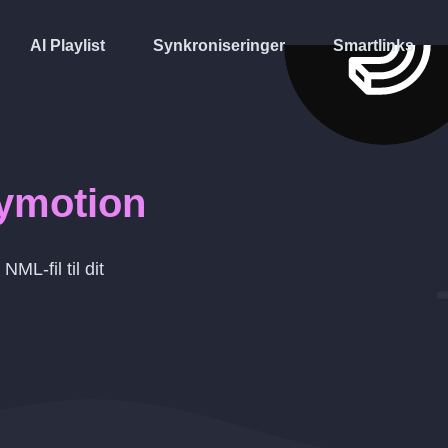
AI Playlist
Synkroniseringer
Smartlinks
lymotion
n
NML
-fil til dit