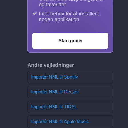
og favoritter
Intet behov for at installere
nogen applikation
Start gratis
Andre vejledninger
Importér NML til Spotify
Importér NML til Deezer
Importér NML til TIDAL
Importér NML til Apple Music