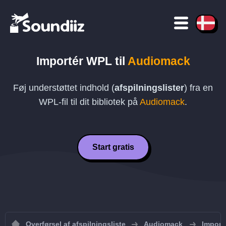
Importér
WPL
til
Audiomack
Føj understøttet indhold (
afspilningslister
) fra en
WPL
-fil til dit bibliotek på
Audiomack
.
Start gratis
Overførsel af afspilningsliste
Audiomack
Importe