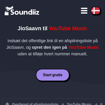
JioSaavn
til
YouTube Music
Indsæt det offentlige link til en afspilningsliste på
JioSaavn
, og
opret den igen på
YouTube Music
uden at tilføje hvert nummer manuelt.
Start gratis
Overførsel af afspilningsliste
YouTube Music
Im