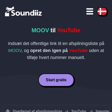
MOOV
til
YouTube
Indsæt det offentlige link til en afspilningsliste på
MOOV
, og
opret den igen på
YouTube
uden at
tilføje hvert nummer manuelt.
Start gratis
Overførsel af afspilningsliste
YouTube
Importer 