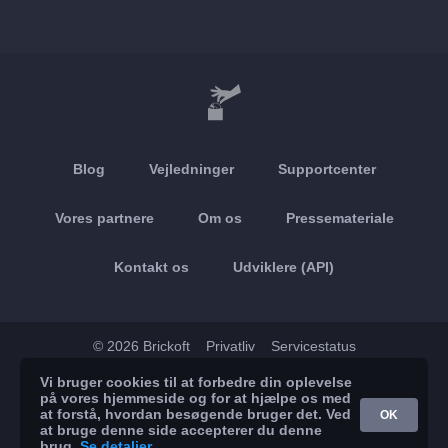
Blog
Vejledninger
Supportcenter
Vores partnere
Om os
Pressemateriale
Kontakt os
Udviklere (API)
© 2026 Brickoft
Privatliv
Servicestatus
Vi bruger cookies til at forbedre din oplevelse
App Store
Google Play
på vores hjemmeside og for at hjælpe os med
at forstå, hvordan besøgende bruger det. Ved
OK
at bruge denne side accepterer du denne
brug.
Se detaljer