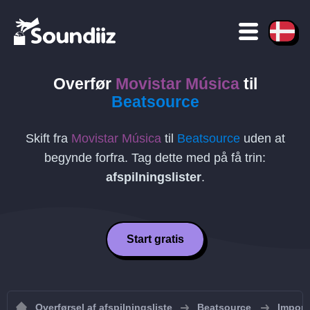
Overfør
Movistar Música
til
Beatsource
Skift fra
Movistar Música
til
Beatsource
uden at
begynde forfra. Tag dette med på få trin:
afspilningslister
.
Start gratis
Overførsel af afspilningsliste
Beatsource
Importe