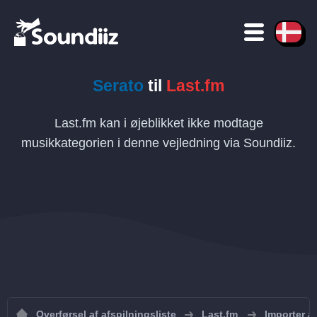
Serato
til
Last.fm
Last.fm kan i øjeblikket ikke modtage
musikkategorien i denne vejledning via Soundiiz.
Overførsel af afspilningsliste
Last.fm
Importer af