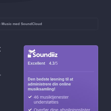
le Music med SoundCloud
t
Excellent
4.3
/5
,
Den bedste løsning til at
administrere din online
musiksamling!
46 musiktjenester
understøttes
Overfør dine afspilningslister