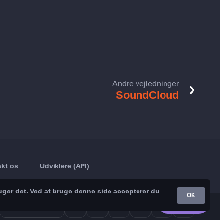
Andre vejledninger
SoundCloud
kt os
Udviklere (API)
uger det. Ved at bruge denne side accepterer du
OK
Google Play