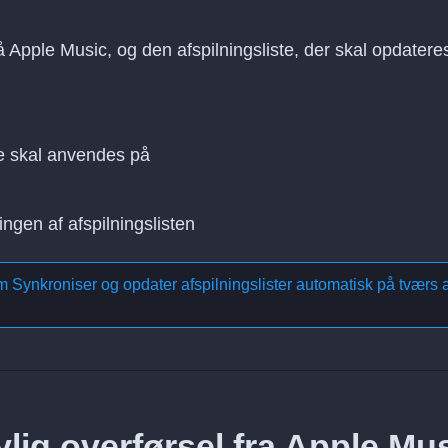
å Apple Music, og den afspilningsliste, der skal opdatere
e skal anvendes på
ingen af afspilningslisten
om
Synkroniser og opdater afspilningslister automatisk på tværs a
lig overførsel fra Apple Mu