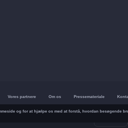
Vores partnere
Om os
Pressemateriale
Konta
jemmeside og for at hjælpe os med at forstå, hvordan besøgende br
App Store