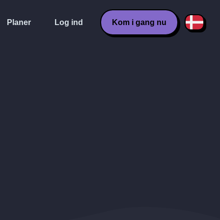
Planer
Log ind
Kom i gang nu