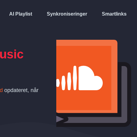
AI Playlist
Synkroniseringer
Smartlinks
usic
d
opdateret, når