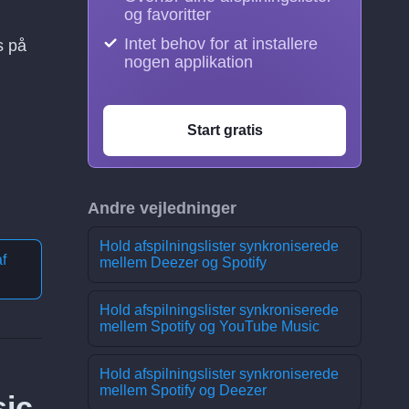
og favoritter
Intet behov for at installere
s på
nogen applikation
Start gratis
Andre vejledninger
Hold afspilningslister synkroniserede
f
mellem Deezer og Spotify
Hold afspilningslister synkroniserede
mellem Spotify og YouTube Music
Hold afspilningslister synkroniserede
mellem Spotify og Deezer
sic