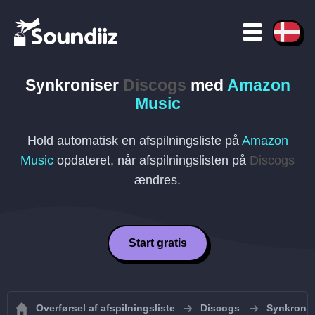
Synkroniser
Discogs
med
Amazon
Music
Hold automatisk en afspilningsliste på
Amazon
Music
opdateret, når afspilningslisten på
Discogs
ændres.
Start gratis
Overførsel af afspilningsliste
Discogs
Synkronis