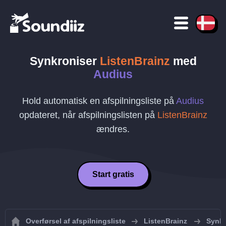
Synkroniser
ListenBrainz
med
Audius
Hold automatisk en afspilningsliste på
Audius
opdateret, når afspilningslisten på
ListenBrainz
ændres.
Start gratis
Overførsel af afspilningsliste
ListenBrainz
Synkr