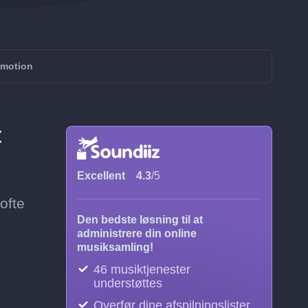
ymotion
t
Excellent
4.3
/5
ofte
Den bedste løsning til at
administrere din online
musiksamling!
46 musiktjenester
understøttes
Overfør dine afspilningslister