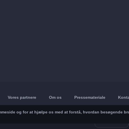
Vores partnere
Om os
Pressemateriale
Konta
jemmeside og for at hjælpe os med at forstå, hvordan besøgende br
App Store