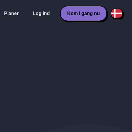
Planer
Log ind
Kom i gang nu