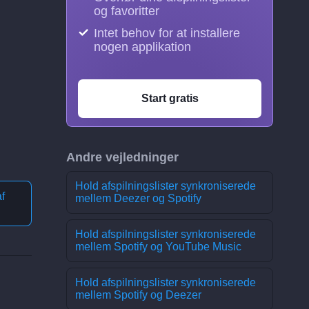
og favoritter
Intet behov for at installere
nogen applikation
Start gratis
Andre vejledninger
Hold afspilningslister synkroniserede
f
mellem Deezer og Spotify
Hold afspilningslister synkroniserede
mellem Spotify og YouTube Music
Hold afspilningslister synkroniserede
mellem Spotify og Deezer