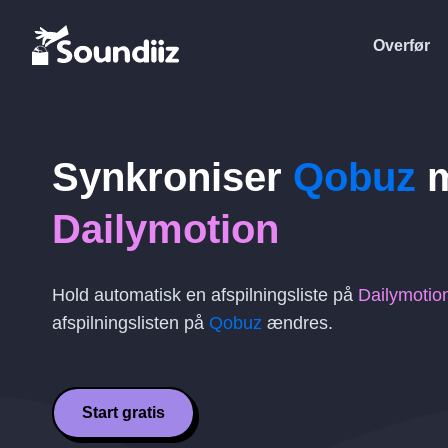
Overfør
Synkroniser
Qobuz
m
Dailymotion
Hold automatisk en afspilningsliste på
Dailymotio
afspilningslisten på
Qobuz
ændres.
Start gratis