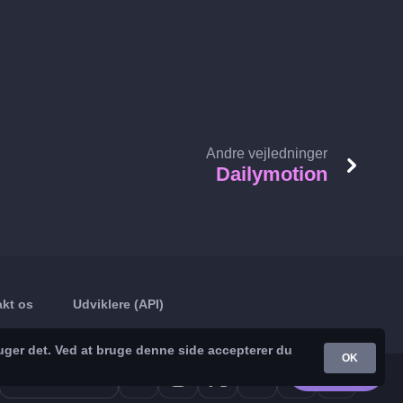
Andre vejledninger
Dailymotion
kt os
Udviklere (API)
uger det. Ved at bruge denne side accepterer du
OK
Google Play