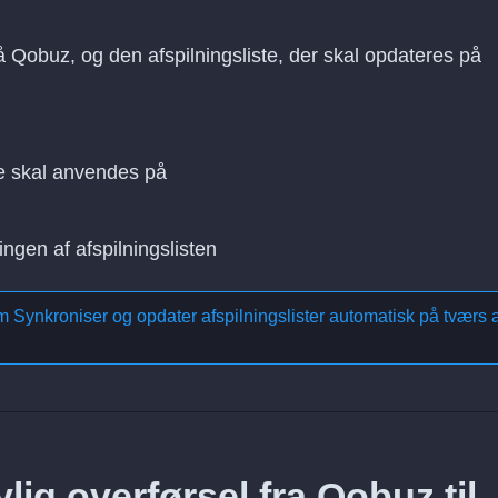
på Qobuz, og den afspilningsliste, der skal opdateres på
e skal anvendes på
ingen af afspilningslisten
om
Synkroniser og opdater afspilningslister automatisk på tværs a
lig overførsel fra Qobuz til