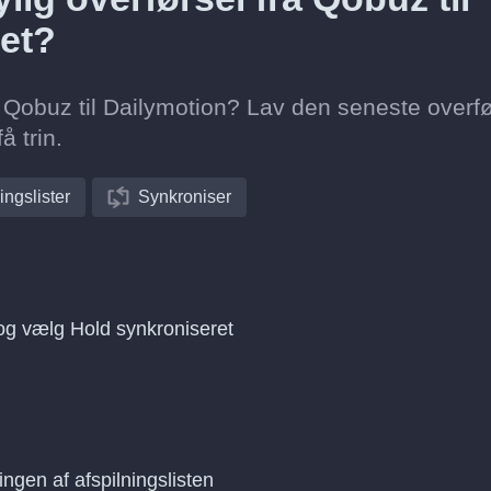
et?
ra Qobuz til Dailymotion? Lav den seneste overf
å trin.
ingslister
Synkroniser
 og vælg Hold synkroniseret
ingen af afspilningslisten