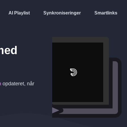
AI Playlist
Synkroniseringer
Smartlinks
ed
n
opdateret, når