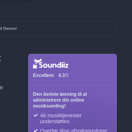
d Deezer
t
Excellent
4.3
/5
te
Den bedste løsning til at
administrere din online
musiksamling!
46 musiktjenester
understøttes
Overfør dine afspilningslister