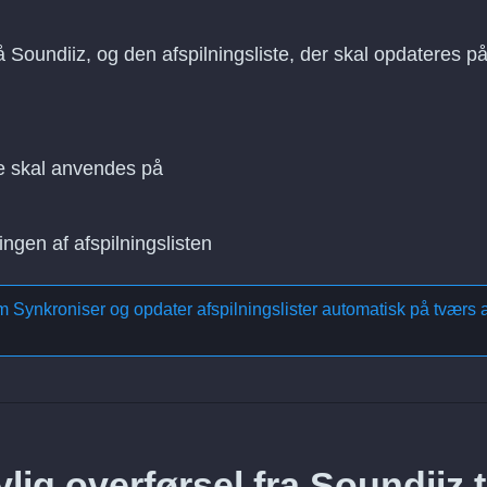
å Soundiiz, og den afspilningsliste, der skal opdateres p
e skal anvendes på
ingen af afspilningslisten
om
Synkroniser og opdater afspilningslister automatisk på tværs a
ig overførsel fra Soundiiz t