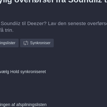
ra Soundiiz til Deezer? Lav den seneste overførs
å trin.
ingslister
Synkroniser
g vælg Hold synkroniseret
ingen af afspilningslisten