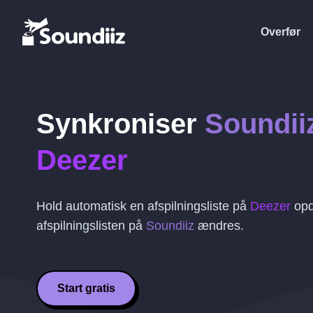
Overfør
Synkroniser
Soundii
Deezer
Hold automatisk en afspilningsliste på
Deezer
opd
afspilningslisten på
Soundiiz
ændres.
Start gratis