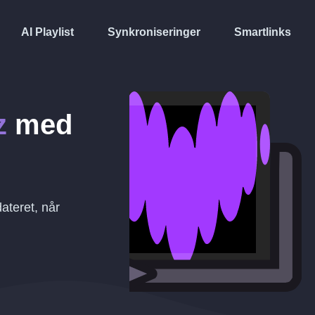
AI Playlist
Synkroniseringer
Smartlinks
z
med
ateret, når