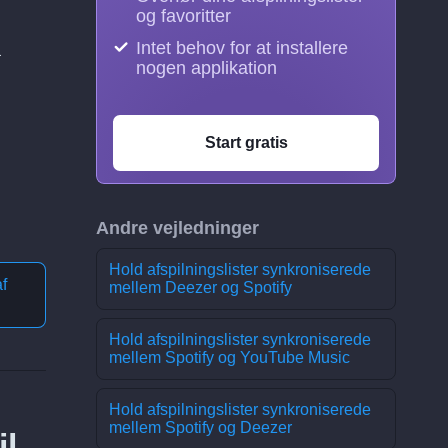
og favoritter
Intet behov for at installere
å
nogen applikation
Start gratis
Andre vejledninger
Hold afspilningslister synkroniserede
f
mellem Deezer og Spotify
Hold afspilningslister synkroniserede
mellem Spotify og YouTube Music
Hold afspilningslister synkroniserede
mellem Spotify og Deezer
il