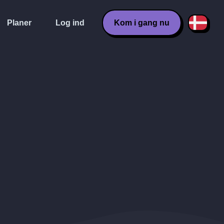
Planer
Log ind
Kom i gang nu