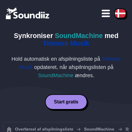
Synkroniser
SoundMachine
med
Telmore Musik
Hold automatisk en afspilningsliste på
Telmore
Musik
opdateret, når afspilningslisten på
SoundMachine
ændres.
Start gratis
Overførsel af afspilningsliste
SoundMachine
Syn