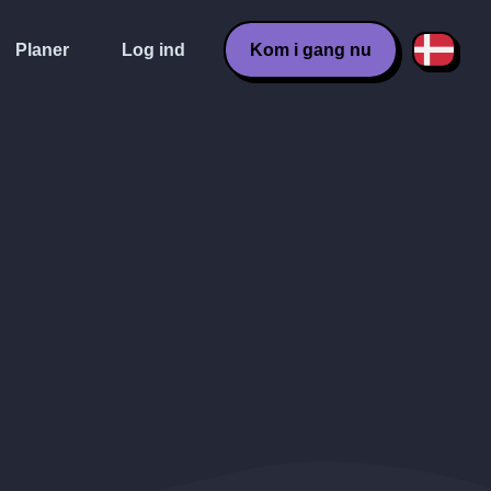
Planer
Log ind
Kom i gang nu