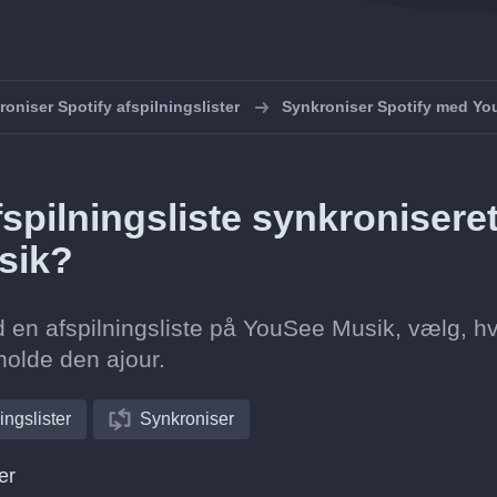
oniser Spotify afspilningslister
Synkroniser Spotify med Yo
spilningsliste synkronisere
usik?
d en afspilningsliste på YouSee Musik, vælg, h
holde den ajour.
ingslister
Synkroniser
er