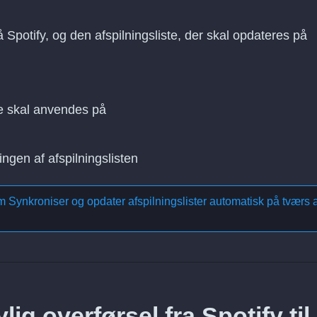
å Spotify, og den afspilningsliste, der skal opdateres på
e skal anvendes på
ingen af afspilningslisten
om
Synkroniser og opdater afspilningslister automatisk på tværs a
ig overførsel fra Spotify til