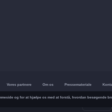
Vores partnere
Om os
Pressemateriale
Konta
jemmeside og for at hjælpe os med at forstå, hvordan besøgende br
App Store