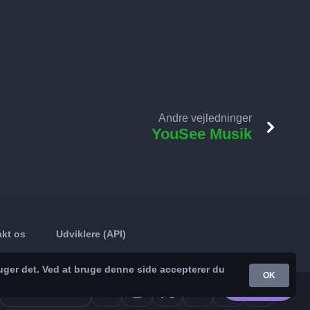
Andre vejledninger
YouSee Musik
kt os
Udviklere (API)
uger det. Ved at bruge denne side accepterer du
OK
Google Play