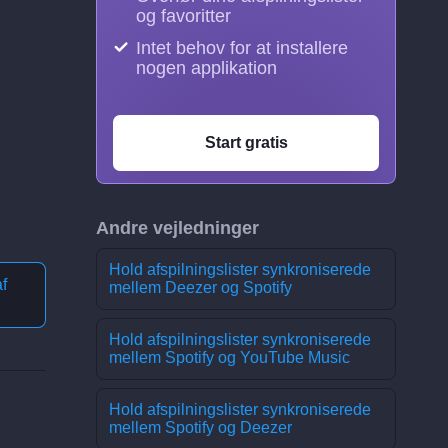
og favoritter
Intet behov for at installere
nogen applikation
Start gratis
Andre vejledninger
Hold afspilningslister synkroniserede
f
mellem Deezer og Spotify
Hold afspilningslister synkroniserede
mellem Spotify og YouTube Music
Hold afspilningslister synkroniserede
mellem Spotify og Deezer