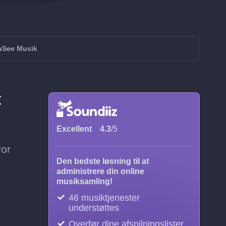
uSee Musik
t
Excellent
4.3
/5
vor
Den bedste løsning til at
administrere din online
musiksamling!
46 musiktjenester
understøttes
Overfør dine afspilningslister