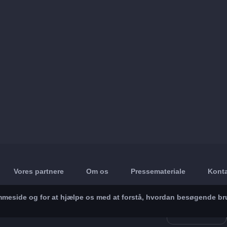
Vores partnere
Om os
Pressemateriale
Konta
jemmeside og for at hjælpe os med at forstå, hvordan besøgende br
App Store