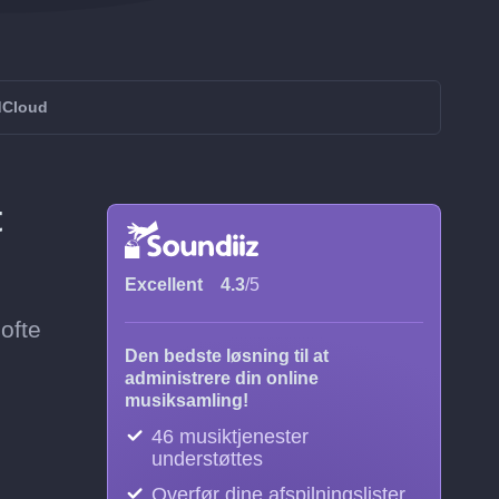
dCloud
t
Excellent
4.3
/5
ofte
Den bedste løsning til at
administrere din online
musiksamling!
46 musiktjenester
understøttes
Overfør dine afspilningslister