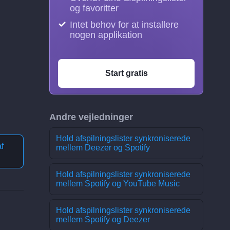
og favoritter
Intet behov for at installere
nogen applikation
Start gratis
Andre vejledninger
Hold afspilningslister synkroniserede
f
mellem Deezer og Spotify
Hold afspilningslister synkroniserede
mellem Spotify og YouTube Music
Hold afspilningslister synkroniserede
mellem Spotify og Deezer