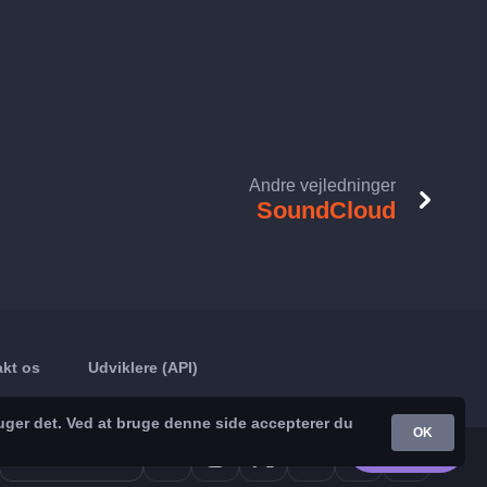
Andre vejledninger
SoundCloud
kt os
Udviklere (API)
uger det. Ved at bruge denne side accepterer du
OK
Google Play