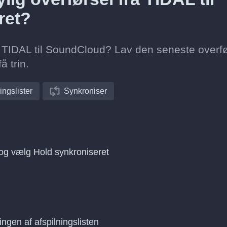
ret?
fra TIDAL til SoundCloud? Lav den seneste overf
å trin.
ingslister
Synkroniser
 og vælg Hold synkroniseret
ingen af afspilningslisten