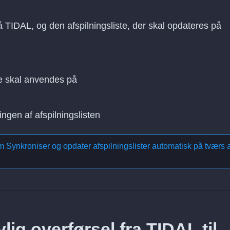
å TIDAL, og den afspilningsliste, der skal opdateres på
e skal anvendes på
ingen af afspilningslisten
om
Synkroniser og opdater afspilningslister automatisk på tværs a
ig overførsel fra TIDAL til