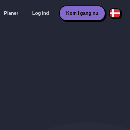
Planer
Log ind
Kom i gang nu