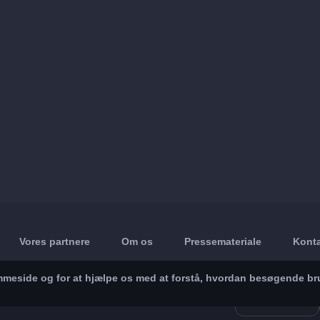
Vores partnere
Om os
Pressemateriale
Konta
jemmeside og for at hjælpe os med at forstå, hvordan besøgende br
App Store