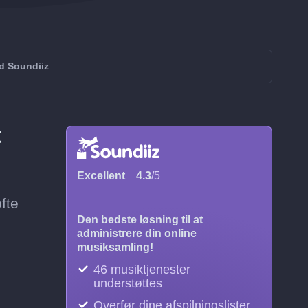
d Soundiiz
t
Excellent
4.3
/5
fte
Den bedste løsning til at
administrere din online
musiksamling!
46 musiktjenester
understøttes
Overfør dine afspilningslister