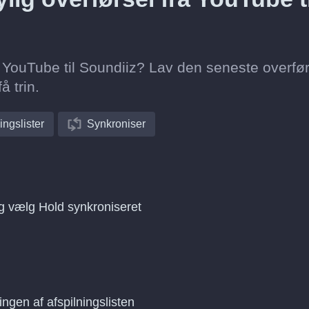
ra YouTube til Soundiiz? Lav den seneste overfø
å trin.
ingslister
Synkroniser
og vælg Hold synkroniseret
ingen af afspilningslisten