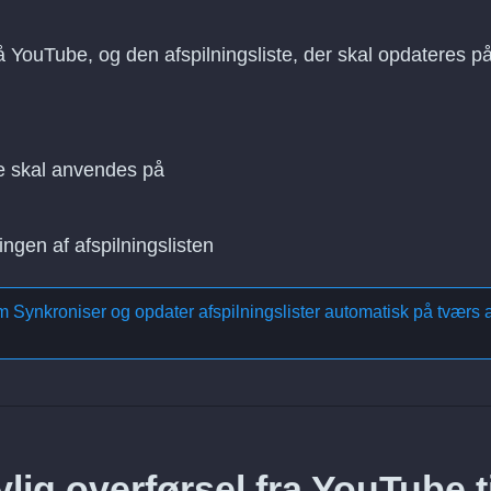
på YouTube, og den afspilningsliste, der skal opdateres p
e skal anvendes på
ingen af afspilningslisten
om
Synkroniser og opdater afspilningslister automatisk på tværs a
lig overførsel fra YouTube ti