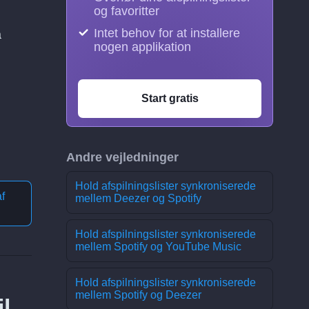
og favoritter
Intet behov for at installere
å
nogen applikation
Start gratis
Andre vejledninger
Hold afspilningslister synkroniserede
f
mellem Deezer og Spotify
Hold afspilningslister synkroniserede
mellem Spotify og YouTube Music
Hold afspilningslister synkroniserede
mellem Spotify og Deezer
l