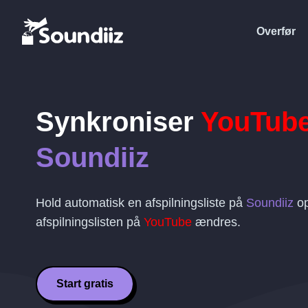
Overfør
Synkroniser
YouTub
Soundiiz
Hold automatisk en afspilningsliste på
Soundiiz
op
afspilningslisten på
YouTube
ændres.
Start gratis