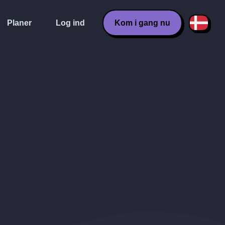
Planer
Log ind
Kom i gang nu