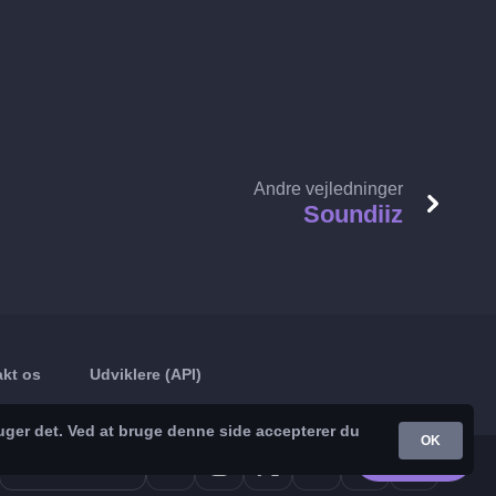
Andre vejledninger
Soundiiz
kt os
Udviklere (API)
uger det. Ved at bruge denne side accepterer du
OK
Google Play