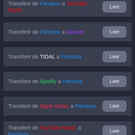
Transferir de
Pandora
a
YouTube
Leer
Music
Transferir de
Pandora
a
Deezer
Leer
Transferir de
TIDAL
a
Pandora
Leer
Transferir de
Spotify
a
Pandora
Leer
Transferir de
Apple Music
a
Pandora
Leer
Transferir de
YouTube Music
a
Leer
Pandora