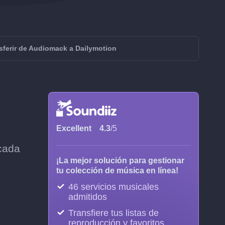
sferir de Audiomack a Dailymotion
Excellent
4.3
/5
 cada
¡La mejor solución para gestionar
tu colección de música en línea!
46 servicios musicales
admitidos
Transfiere tus listas de
reproducción y favoritos