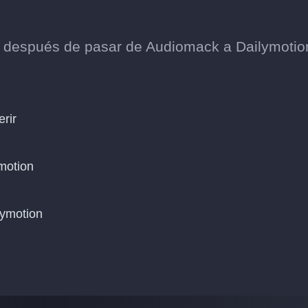
os después de pasar de Audiomack a Dailymotio
erir
motion
lymotion