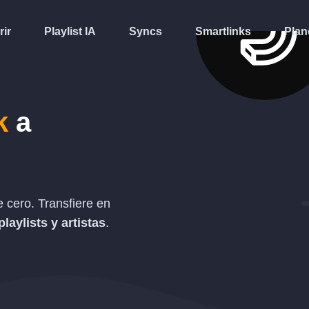
rir
Playlist IA
Syncs
Smartlinks
Plan
k
a
 cero. Transfiere en
playlists y artistas
.