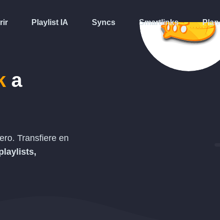
rir
Playlist IA
Syncs
Smartlinks
Plan
k
a
ro. Transfiere en
playlists,