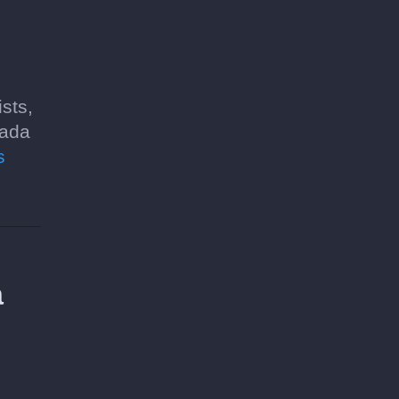
sts,
cada
s
a