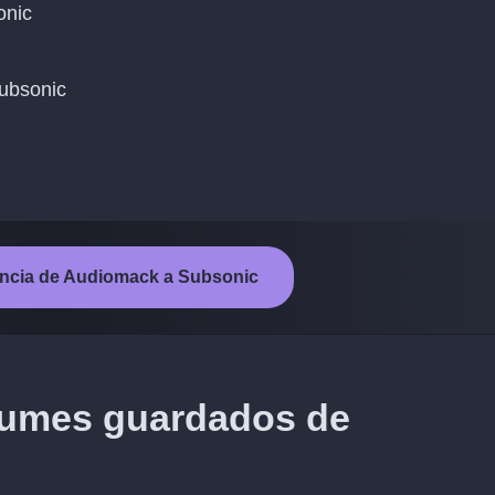
onic
Subsonic
erencia de Audiomack a Subsonic
lbumes guardados de