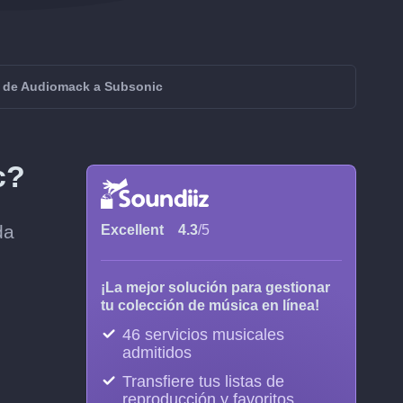
r de Audiomack a Subsonic
c?
da
Excellent
4.3
/5
¡La mejor solución para gestionar
tu colección de música en línea!
46 servicios musicales
admitidos
Transfiere tus listas de
reproducción y favoritos