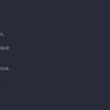
s,
s
 que
ncia.