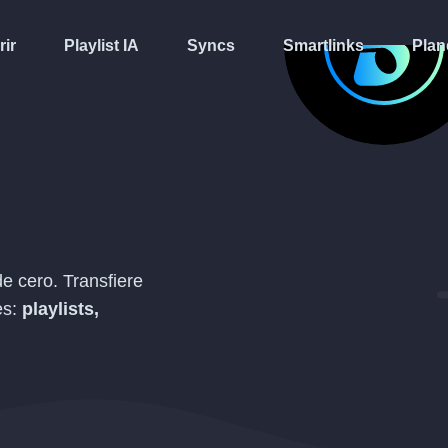
rir
Playlist IA
Syncs
Smartlinks
Plan
e cero. Transfiere
es:
playlists,