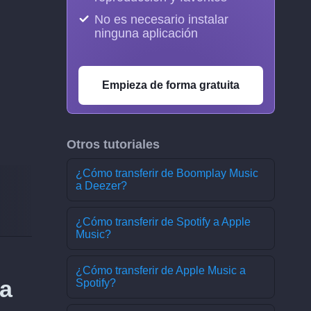
No es necesario instalar
ninguna aplicación
Empieza de forma gratuita
Otros tutoriales
¿Cómo transferir de Boomplay Music
a Deezer?
¿Cómo transferir de Spotify a Apple
Music?
¿Cómo transferir de Apple Music a
 a
Spotify?