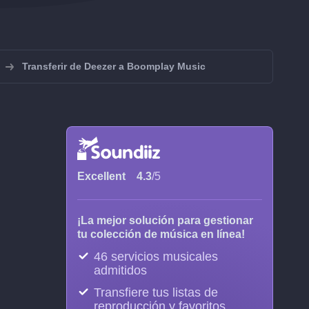
Transferir de Deezer a Boomplay Music
Excellent
4.3
/5
¡La mejor solución para gestionar
tu colección de música en línea!
46 servicios musicales
admitidos
Transfiere tus listas de
reproducción y favoritos