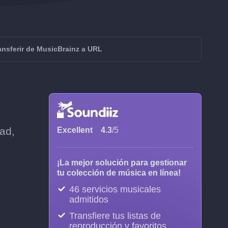
ansferir de MusicBrainz a URL
ad,
Excellent
4.3
/5
¡La mejor solución para gestionar
tu colección de música en línea!
46 servicios musicales
admitidos
Transfiere tus listas de
reproducción y favoritos