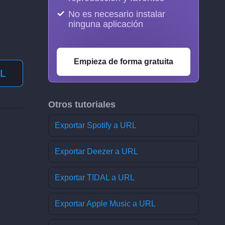
No es necesario instalar
ninguna aplicación
Empieza de forma gratuita
RL
Otros tutoriales
Exportar Spotify a URL
Exportar Deezer a URL
Exportar TIDAL a URL
Exportar Apple Music a URL