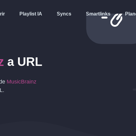
rir
Playlist IA
Syncs
Smartlinks
Plan
z
a
URL
 de
MusicBrainz
L
.