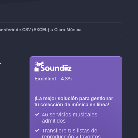
ansferir de CSV (EXCEL) a Claro Música
a
Excellent
4.3
/5
¡La mejor solución para gestionar
tu colección de música en línea!
46 servicios musicales
admitidos
Transfiere tus listas de
reproducción y favoritos