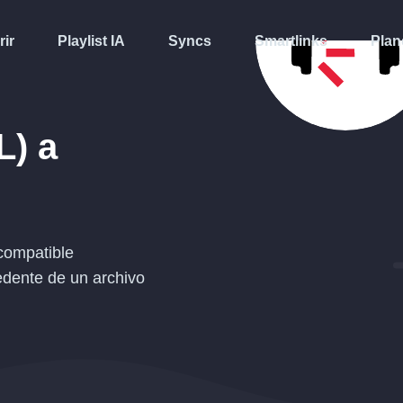
rir
Playlist IA
Syncs
Smartlinks
Plan
L)
a
compatible
edente de un archivo