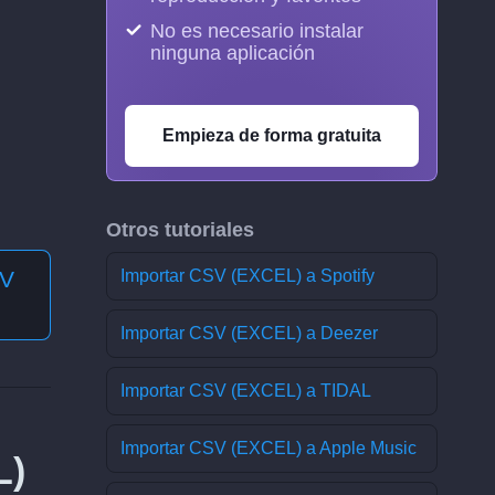
No es necesario instalar
ninguna aplicación
Empieza de forma gratuita
Otros tutoriales
SV
Importar CSV (EXCEL) a Spotify
Importar CSV (EXCEL) a Deezer
Importar CSV (EXCEL) a TIDAL
Importar CSV (EXCEL) a Apple Music
L)