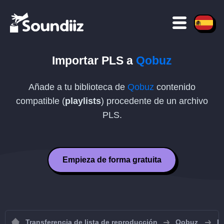
Importar
PLS
a
Qobuz
Añade a tu biblioteca de
Qobuz
contenido
compatible (
playlists
) procedente de un archivo
PLS
.
Empieza de forma gratuita
Transferencia de lista de reproducción
Qobuz
I