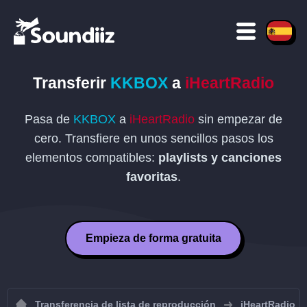
Transferir
KKBOX
a
iHeartRadio
Pasa de
KKBOX
a
iHeartRadio
sin empezar de
cero. Transfiere en unos sencillos pasos los
elementos compatibles:
playlists y canciones
favoritas
.
Empieza de forma gratuita
Transferencia de lista de reproducción
iHeartRadio