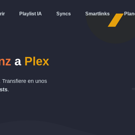
rir
Playlist IA
Syncs
Smartlinks
Plan
nz
a
Plex
 Transfiere en unos
ists
.