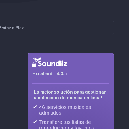
Brainz a Plex
Excellent
4.3
/5
¡La mejor solución para gestionar
tu colección de música en línea!
46 servicios musicales
admitidos
Transfiere tus listas de
reproducción y favoritos