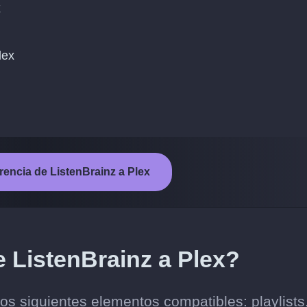
x
lex
ferencia de ListenBrainz a Plex
e ListenBrainz a Plex?
los siguientes elementos compatibles: playlists