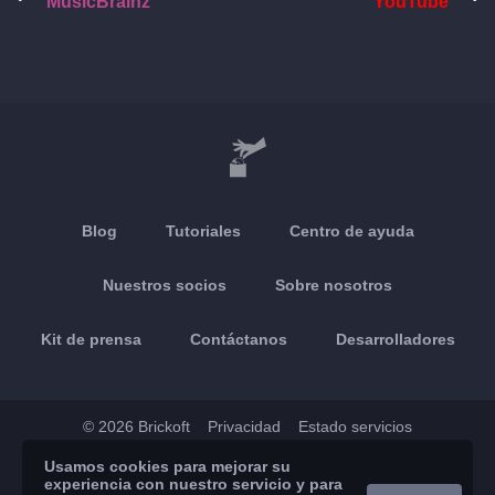
MusicBrainz
YouTube
Blog
Tutoriales
Centro de ayuda
Nuestros socios
Sobre nosotros
Kit de prensa
Contáctanos
Desarrolladores
© 2026 Brickoft
Privacidad
Estado servicios
Usamos cookies para mejorar su
App Store
Google Play
experiencia con nuestro servicio y para