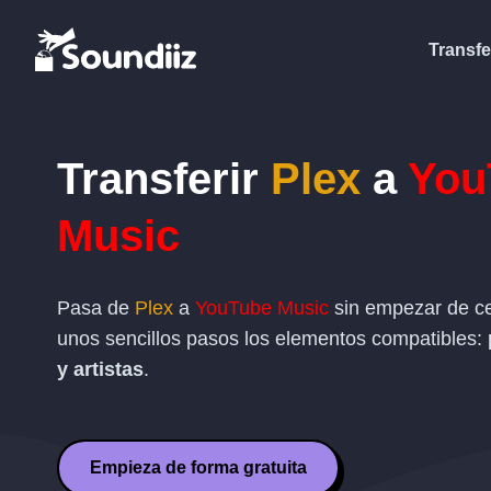
Transfe
Transferir
Plex
a
You
Music
Pasa de
Plex
a
YouTube Music
sin empezar de ce
unos sencillos pasos los elementos compatibles:
y artistas
.
Empieza de forma gratuita