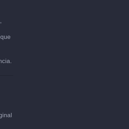
,
s
 que
ncia.
ginal