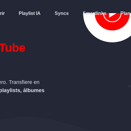
rir
Playlist IA
Syncs
Smartlinks
Plan
Tube
ro. Transfiere en
playlists, álbumes