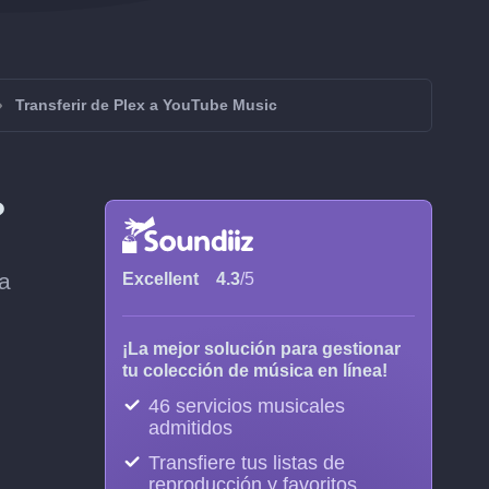
Transferir de Plex a YouTube Music
?
da
Excellent
4.3
/5
¡La mejor solución para gestionar
tu colección de música en línea!
46 servicios musicales
admitidos
Transfiere tus listas de
reproducción y favoritos