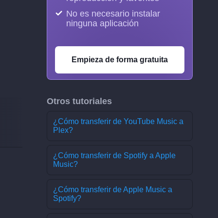
No es necesario instalar
ninguna aplicación
Empieza de forma gratuita
Otros tutoriales
¿Cómo transferir de YouTube Music a
Plex?
¿Cómo transferir de Spotify a Apple
Music?
¿Cómo transferir de Apple Music a
Spotify?