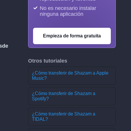
No es necesario instalar
ninguna aplicación
Empieza de forma gratuita
sde
Otros tutoriales
¿Cómo transferir de Shazam a Apple
Music?
¿Cómo transferir de Shazam a
Spotify?
¿Cómo transferir de Shazam a
TIDAL?