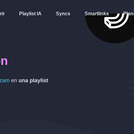
rir
Playlist IA
Syncs
Smartlinks
Plan
on
zam
en
una playlist