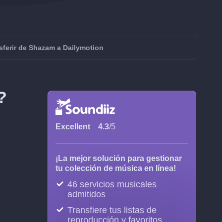
sferir de Shazam a Dailymotion
?
Excellent
4.3
/5
¡La mejor solución para gestionar
tu colección de música en línea!
46 servicios musicales
admitidos
Transfiere tus listas de
reproducción y favoritos