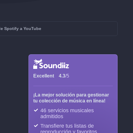
 de Spotify a YouTube
Excellent
4.3
/5
¡La mejor solución para gestionar
tu colección de música en línea!
46 servicios musicales
admitidos
Transfiere tus listas de
reproducción y favoritos