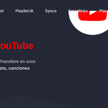
rir
Playlist IA
Syncs
Smartlinks
Plan
ouTube
Transfiere en unos
ists, canciones