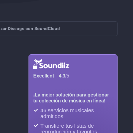
izar Discogs con SoundCloud
Excellent
4.3
/5
e
¡La mejor solución para gestionar
tu colección de música en línea!
46 servicios musicales
admitidos
Transfiere tus listas de
reproducción y favoritos