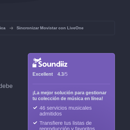
ica
Sincronizar Movistar con LiveOne
Excellent
4.3
/5
 debe
¡La mejor solución para gestionar
tu colección de música en línea!
46 servicios musicales
admitidos
Transfiere tus listas de
reproducción y favoritos