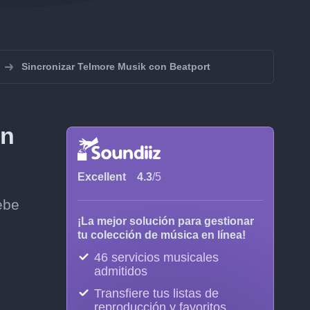
Sincronizar Telmore Musik con Beatport
on
Excellent
4.3
/5
ebe
¡La mejor solución para gestionar
tu colección de música en línea!
46 servicios musicales
admitidos
Transfiere tus listas de
reproducción y favoritos