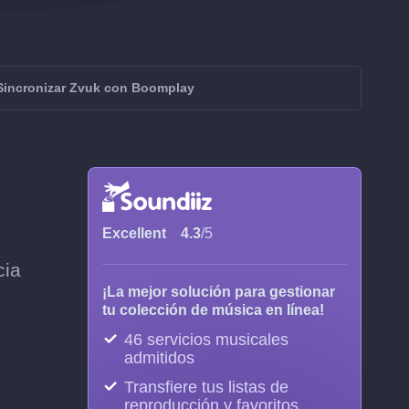
Sincronizar Zvuk con Boomplay
Excellent
4.3
/5
cia
¡La mejor solución para gestionar
tu colección de música en línea!
46 servicios musicales
admitidos
Transfiere tus listas de
reproducción y favoritos