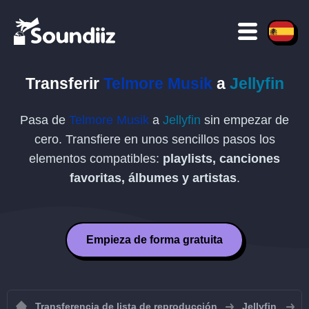
Transferir
Telmore Musik
a
Jellyfin
Pasa de
Telmore Musik
a
Jellyfin
sin empezar de
cero. Transfiere en unos sencillos pasos los
elementos compatibles:
playlists, canciones
favoritas, álbumes y artistas
.
Empieza de forma gratuita
Transferencia de lista de reproducción
Jellyfin
I