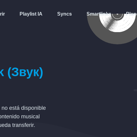
rir
Playlist IA
Syncs
Smartlinks
Plan
k (Звук)
no está disponible
ontenido musical
eda transferir.