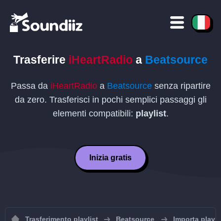
Trasferire
iHeartRadio
a
Beatsource
Passa da
iHeartRadio
a
Beatsource
senza ripartire
da zero. Trasferisci in pochi semplici passaggi gli
elementi compatibili:
playlist
.
Inizia gratis
Trasferimento playlist
Beatsource
Importa playl