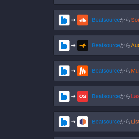
Beatsource
から
So
Beatsource
から
Au
Beatsource
から
Mu
Beatsource
から
Las
Beatsource
から
Lis