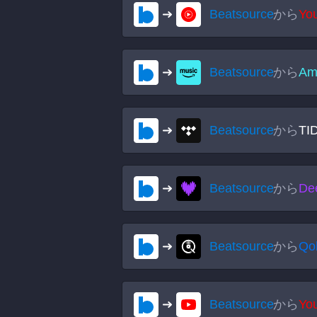
Beatsource
から
Yo
Beatsource
から
Am
Beatsource
から
TI
Beatsource
から
De
Beatsource
から
Qo
Beatsource
から
Yo