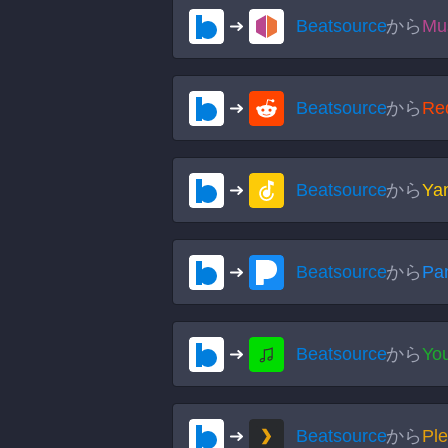
Beatsource
から
Mu
Beatsource
から
Re
Beatsource
から
Ya
Beatsource
から
Pa
Beatsource
から
Yo
Beatsource
から
Pl