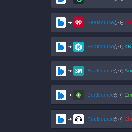
Beatsource
から
iH
Beatsource
から
KK
Beatsource
から
So
Beatsource
から
Em
Beatsource
から
Cl