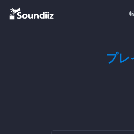
転
プレイ