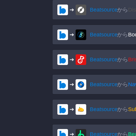
Beatsource
から
Di
Beatsource
から
Bo
Beatsource
から
Br
Beatsource
から
Na
Beatsource
から
Su
Beatsource
から
Bea