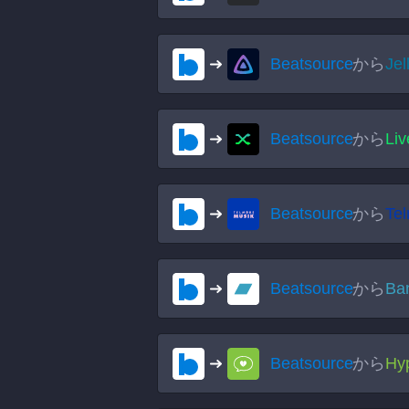
Beatsource
から
Jel
Beatsource
から
Li
Beatsource
から
Te
Beatsource
から
Ba
Beatsource
から
Hy