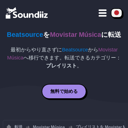
Beatsource
を
Movistar Música
に転送
最初からやり直さずに
Beatsource
から
Movistar
Música
へ移行できます。転送できるカテゴリー：
プレイリスト
。
無料で始める
転送
Movistar Música
プレイリストを Movistar 