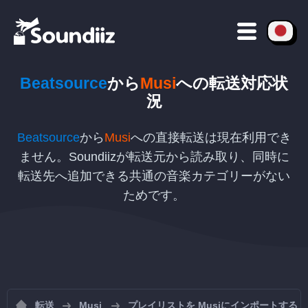
Beatsource
から
Musi
への
転送対応状
況
Beatsource
から
Musi
への直接転送は現在利用でき
ません。Soundiizが転送元から読み取り、同時に
転送先へ追加できる共通の音楽カテゴリーがない
ためです。
転送
Musi
プレイリストを Musiにインポートする