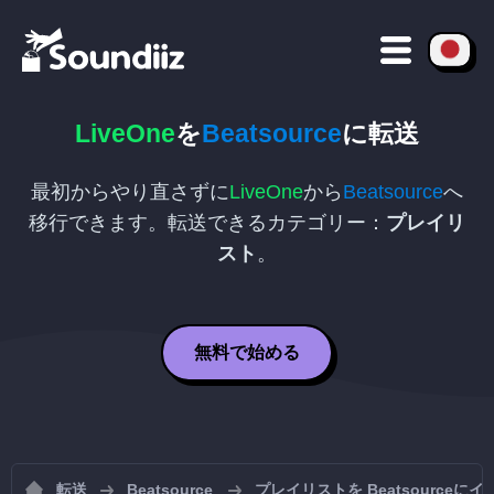
LiveOne
を
Beatsource
に転送
最初からやり直さずに
LiveOne
から
Beatsource
へ
移行できます。転送できるカテゴリー：
プレイリ
スト
。
無料で始める
転送
Beatsource
プレイリストを Beatsourceに