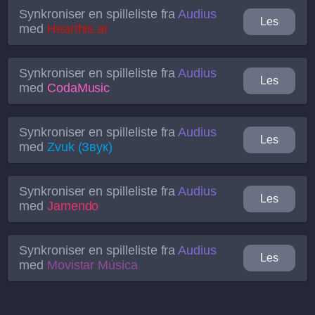
Synkroniser en spilleliste fra
Audius
Les
med
Hearthis.at
Synkroniser en spilleliste fra
Audius
Les
med
CodaMusic
Synkroniser en spilleliste fra
Audius
Les
med
Zvuk (Звук)
Synkroniser en spilleliste fra
Audius
Les
med
Jamendo
Synkroniser en spilleliste fra
Audius
Les
med
Movistar Música