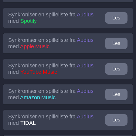
Synkroniser en spilleliste fra
Audius
Les
med
Spotify
Synkroniser en spilleliste fra
Audius
Les
med
Apple Music
Synkroniser en spilleliste fra
Audius
Les
med
YouTube Music
Synkroniser en spilleliste fra
Audius
Les
med
Amazon Music
Synkroniser en spilleliste fra
Audius
Les
med
TIDAL