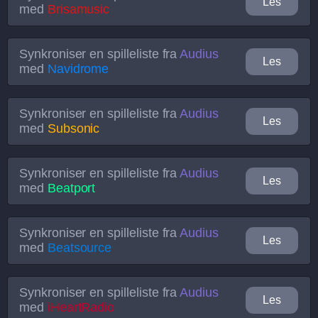
Les
med
Brisamusic
Synkroniser en spilleliste fra
Audius
Les
med
Navidrome
Synkroniser en spilleliste fra
Audius
Les
med
Subsonic
Synkroniser en spilleliste fra
Audius
Les
med
Beatport
Synkroniser en spilleliste fra
Audius
Les
med
Beatsource
Synkroniser en spilleliste fra
Audius
Les
med
iHeartRadio