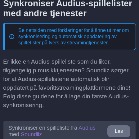
Synkroniser Audius-spillelister
med andre tjenester
Se nettsiden med forklaringer for å finne ut mer om
synkronisering og automatisk oppdatering av
spillelister på tvers av streamingtjenester
.
Er ikke en Audius-spilleliste som du liker,
tilgjengelig p musikktjenesten? Soundiiz sørger
for at Audius-spillelistene automatisk blir
oppdatert på favorittstreamingplattformene dine!
Følg disse guidene for å lage din første Audius-
synkronisering.
Synkroniser en spilleliste fra
Audius
Les
med
Soundiiz