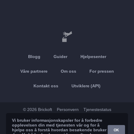
Blogg
Guider
Hjelpesenter
Våre partnere
Om oss
For pressen
Kontakt oss
Utviklere (API)
© 2026 Brickoft
Personvern
Tjenestestatus
Vi bruker informasjonskapsler for å forbedre
App Store
Google Play
opplevelsen din med tjenesten vår og for å
hjelpe oss å forstå hvordan besøkende bruker
OK